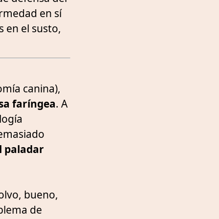
ermedad en sí
 en el susto,
omía canina),
sa faríngea
. A
logía
demasiado
l paladar
olvo, bueno,
oblema de