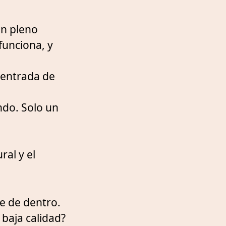
en pleno
funciona, y
a entrada de
ndo. Solo un
ral y el
ne de dentro.
baja calidad?