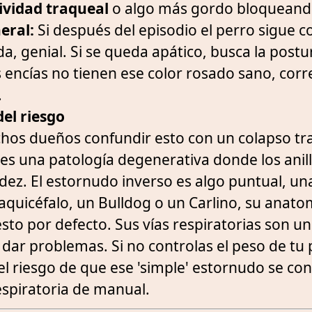
ividad traqueal
o algo más gordo bloqueando
eral:
Si después del episodio el perro sigue c
a, genial. Si se queda apático, busca la postu
 encías no tienen ese color rosado sano, corre
.
el riesgo
hos dueños confundir esto con un colapso tr
o es una patología degenerativa donde los anil
idez. El estornudo inverso es algo puntual, una
aquicéfalo, un Bulldog o un Carlino, su anatom
sto por defecto. Sus vías respiratorias son un
dar problemas. Si no controlas el peso de tu 
el riesgo de que ese 'simple' estornudo se co
respiratoria de manual.