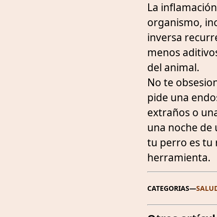
La inflamación
organismo, incl
inversa recurr
menos aditivos
del animal.
No te obsesion
pide una endos
extraños o una
una noche de u
tu perro es tu
herramienta.
CATEGORIAS
—
SALU