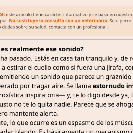
te:
este artículo tiene carácter informativo y se basa en nuestra
opia.
No sustituye la consulta con un veterinario
. Si tu perr
s dudas sobre su salud, contacta con un profesional.
 es realmente ese sonido?
ha pasado. Estás en casa tan tranquilo y, de 
 estirar el cuello como si fuera una jirafa, c
y emitiendo un sonido que parece un graznido
erado por tragar aire. Se llama
estornudo in
oxística inspiratoria— y, te lo digo desde ya,
 susto no te lo quita nadie. Parece que se ahog
ero mantente alerta.
te, lo que ocurre es un espasmo de los múscu
aladar blando. Es básicamente un mecanismo 