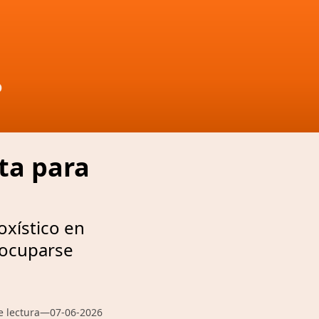
D
rta para
oxístico en
eocuparse
e lectura
—
07-06-2026