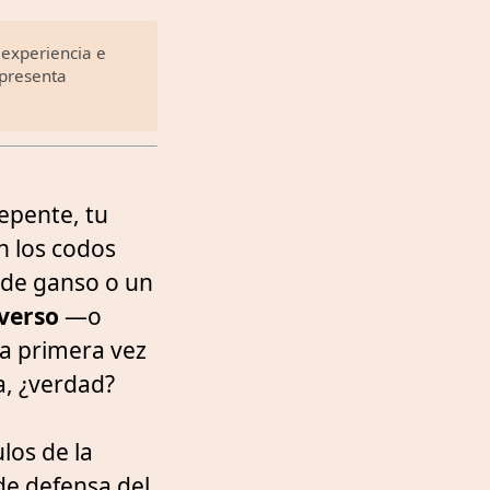
 experiencia e
o presenta
repente, tu
on los codos
 de ganso o un
verso
—o
 la primera vez
a, ¿verdad?
los de la
de defensa del