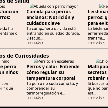
os de Salud
sfunción
Comida para perros
Leishman
rros:
ancianos: Nutrición y
perros: g
cuidados clave
para evit
vida ha
Tu compañero de vida está
La leishma
entarse o
entrando en su edad dorada.
enfermedad
Descub…
transmi…
LEER MÁS
LEER MÁS
los de Curiosidades
de perro
Perros y calor: Entiende
Maltipoo
on niños
cómo regulan su
secretos 
temperatura corporal
robarán 
y con
Tu perro no suda como tú, y
Si buscas 
rir qué
comprender su
que no par
termorregulación e…
est…
LEER MÁS
LEER MÁS