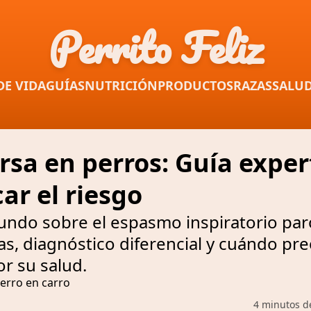
Perrito Feliz
DE VIDA
GUÍAS
NUTRICIÓN
PRODUCTOS
RAZAS
SALU
rsa en perros: Guía expe
car el riesgo
fundo sobre el espasmo inspiratorio par
as, diagnóstico diferencial y cuándo pr
r su salud.
4 minutos d