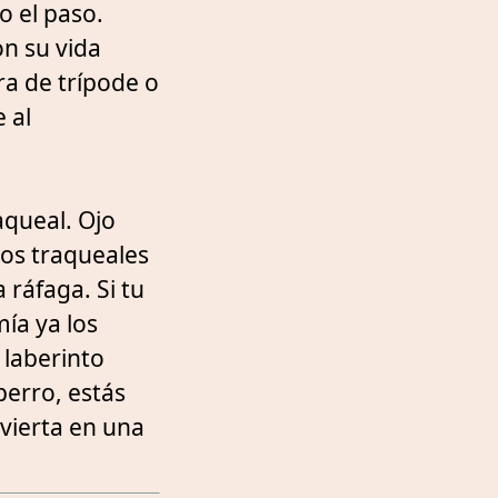
 el paso.
on su vida
ra de trípode o
 al
aqueal. Ojo
los traqueales
 ráfaga. Si tu
ía ya los
 laberinto
perro, estás
nvierta en una