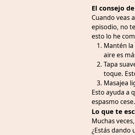
El consejo d
Cuando veas a 
episodio, no t
esto lo he com
Mantén la 
aire es má
Tapa suave
toque. Esto
Masajea li
Esto ayuda a q
espasmo cese
Lo que te es
Muchas veces, 
¿Estás dando u