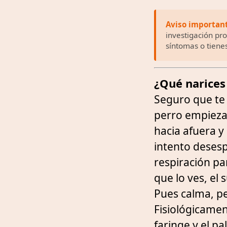
Aviso importan
investigación pr
síntomas o tiene
¿Qué narices
Seguro que te 
perro empieza a
hacia afuera 
intento desesp
respiración par
que lo ves, el
Pues calma, p
Fisiológicamen
faringe y el p