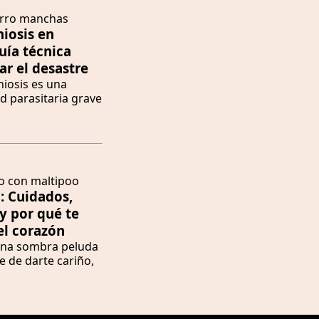
iosis en
uía técnica
ar el desastre
niosis es una
 parasitaria grave
: Cuidados,
y por qué te
el corazón
una sombra peluda
e de darte cariño,