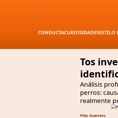
CONDUCTA
CURIOSIDADES
ESTILO 
Tos inve
identifi
Análisis pro
perros: caus
realmente po
Pilar Guerrero