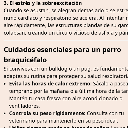
3. El estrés y la sobreexcitación
Cuando se asustan, se alegran demasiado o se estre
ritmo cardíaco y respiratorio se acelera. Al intentar
aire rápidamente, las estructuras blandas de su gar
colapsan, creando un círculo vicioso de asfixia y pán
Cuidados esenciales para un perro
braquicéfalo
Si convives con un bulldog o un pug, es fundament
adaptes su rutina para proteger su salud respiratori
Evita las horas de calor extremo:
Sácalo a pasea
temprano por la mañana o a última hora de la tar
Mantén tu casa fresca con aire acondicionado o
ventiladores.
Controla su peso rígidamente:
Consulta con tu
veterinario para mantenerlo en su peso ideal.
Utiliza siempre arnés en lugar de collar:
Los col