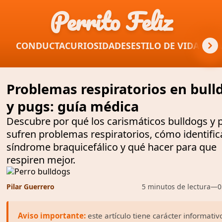
Perrito Feliz
CONDUCTA
CURIOSIDADES
ESTILO DE VIDA
GUÍA
Problemas respiratorios en bull
y pugs: guía médica
Descubre por qué los carismáticos bulldogs y 
sufren problemas respiratorios, cómo identifica
síndrome braquicefálico y qué hacer para que
respiren mejor.
Pilar Guerrero
5 minutos de lectura
—
0
Aviso importante:
este artículo tiene carácter informativ