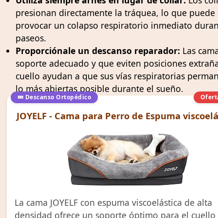
presionan directamente la tráquea, lo que puede
provocar un colapso respiratorio inmediato duran
paseos.
Proporciónale un descanso reparador:
Las cama
soporte adecuado y que eviten posiciones extraña
cuello ayudan a que sus vías respiratorias perma
lo más abiertas posible durante el sueño.
💤 Descanso Ortopédico
Ofert
JOYELF - Cama para Perro de Espuma viscoelá
La cama JOYELF con espuma viscoelástica de alta
densidad ofrece un soporte óptimo para el cuello