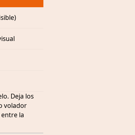
sible)
isual
lo. Deja los
co volador
 entre la