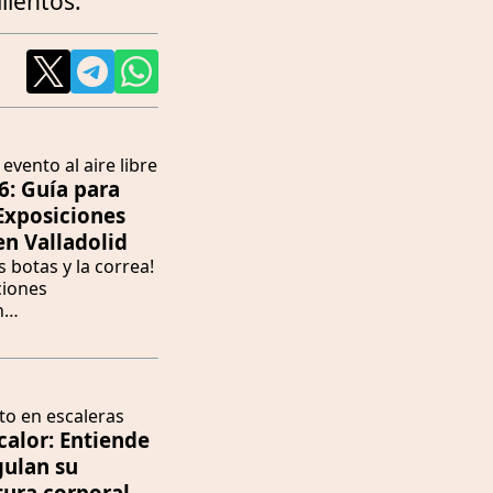
llentos.
6: Guía para
 Exposiciones
en Valladolid
s botas y la correa!
ciones
n…
calor: Entiende
ulan su
ura corporal