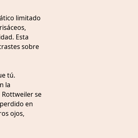
tico limitado
risáceos,
idad. Esta
trastes sobre
ue tú.
n la
 Rottweiler se
 perdido en
os ojos,
.