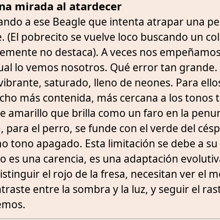
una mirada al atardecer
ndo a ese Beagle que intenta atrapar una pel
e. (El pobrecito se vuelve loco buscando un co
plemente no destaca). A veces nos empeñamo
cual lo vemos nosotros. Qué error tan grande
vibrante, saturado, lleno de neones. Para ellos
ho más contenida, más cercana a los tonos tie
ese amarillo que brilla como un faro en la pen
a, para el perro, se funde con el verde del cés
o tono apagado. Esta limitación se debe a su 
o es una carencia, es una adaptación evolutiva
stinguir el rojo de la fresa, necesitan ver el 
traste entre la sombra y la luz, y seguir el ra
lemos.