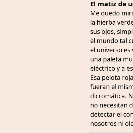
El matiz de 
Me quedo mira
la hierba verd
sus ojos, sim
el mundo tal 
el universo es 
una paleta muc
eléctrico y a 
Esa pelota roj
fueran el mism
dicromática. N
no necesitan di
detectar el con
nosotros ni o