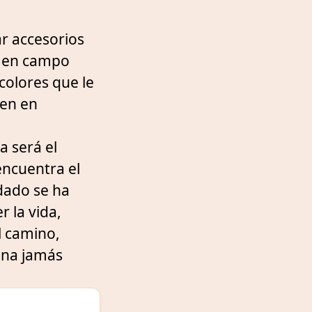
r accesorios
r en campo
 colores que le
ien en
a será el
encuentra el
 dado se ha
 la vida,
l camino,
ana jamás