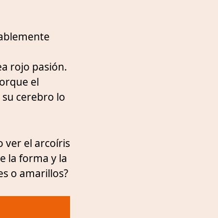
obablemente
ea rojo pasión.
porque el
 su cerebro lo
 ver el arcoíris
 la forma y la
es o amarillos?