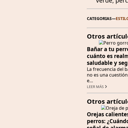
verde, per
CATEGORIAS
—
ESTIL
Otros artícul
Bañar a tu perr
cuánto es real
saludable y se
La frecuencia del 
no es una cuestión 
e…
LEER MÁS
Otros artícu
Orejas caliente
perros: ¿Cuánd
señal de alarma