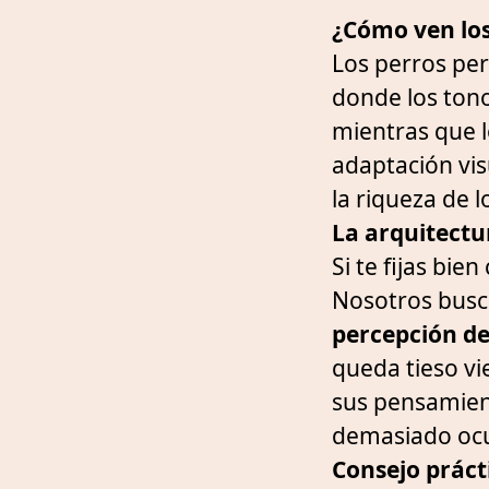
¿Cómo ven lo
Los perros per
donde los tono
mientras que l
adaptación vis
la riqueza de l
La arquitectu
Si te fijas bi
Nosotros busca
percepción d
queda tieso vi
sus pensamient
demasiado ocu
Consejo práct