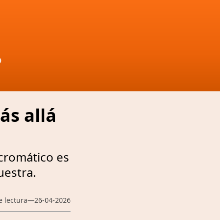
D
ás allá
 cromático es
uestra.
e lectura
—
26-04-2026