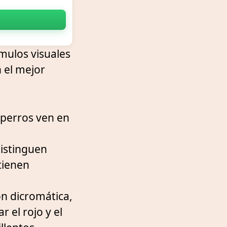
mulos visuales
n el mejor
 perros ven en
istinguen
tienen
ón dicromática,
 el rojo y el