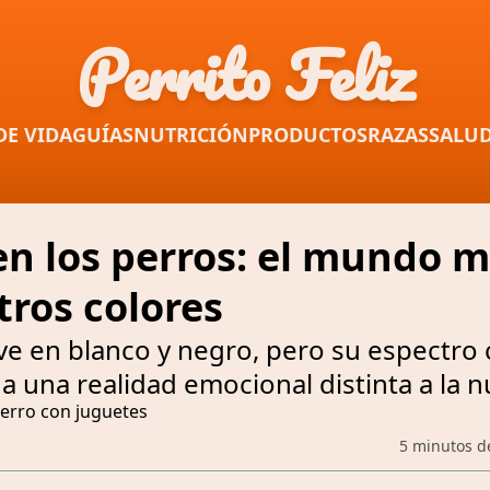
Perrito Feliz
DE VIDA
GUÍAS
NUTRICIÓN
PRODUCTOS
RAZAS
SALU
n los perros: el mundo m
tros colores
ve en blanco y negro, pero su espectro
a una realidad emocional distinta a la n
5 minutos d