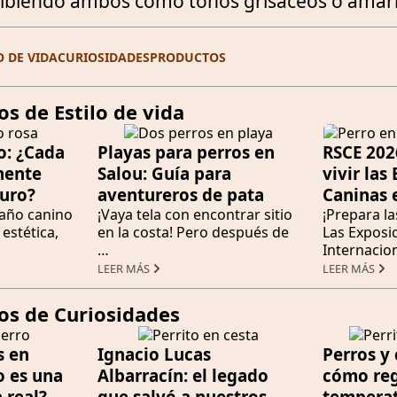
cibiendo ambos como tonos grisáceos o amari
O DE VIDA
CURIOSIDADES
PRODUCTOS
os de Estilo de vida
o: ¿Cada
Playas para perros en
RSCE 202
mente
Salou: Guía para
vivir las
guro?
aventureros de pata
Caninas 
baño canino
¡Vaya tela con encontrar sitio
¡Prepara la
estética,
en la costa! Pero después de
Las Exposi
…
Internacio
LEER MÁS
LEER MÁS
los de Curiosidades
s en
Ignacio Lucas
Perros y 
o es una
Albarracín: el legado
cómo reg
 real?
que salvó a nuestros
temperat