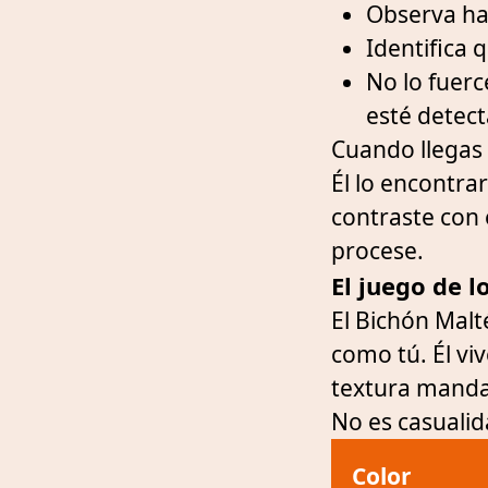
Observa ha
Identifica 
No lo fuer
esté detec
Cuando llegas 
Él lo encontrar
contraste con 
procese.
El juego de l
El Bichón Malté
como tú. Él v
textura mandan
No es casualid
Color