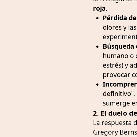
roja
.
Pérdida de
olores y la
experiment
Búsqueda 
humano o de
estrés) y a
provocar co
Incompren
definitivo"
sumerge en
2. El duelo d
La respuesta d
Gregory Berns,