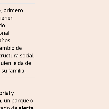
o
, primero
tienen
do
onal
años.
cambio de
ructura social,
uien le da de
su familia.
rial y
a, un parque o
stado de
alerta