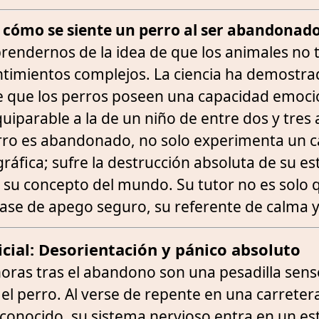
r
cómo se siente un perro al ser abandonad
endernos de la idea de que los animales no 
timientos complejos. La ciencia ha demostra
 que los perros poseen una capacidad emoci
iparable a la de un niño de entre dos y tres 
ro es abandonado, no solo experimenta un 
ráfica; sufre la destrucción absoluta de su est
 su concepto del mundo. Su tutor no es solo q
ase de apego seguro, su referente de calma y 
nicial: Desorientación y pánico absoluto
oras tras el abandono son una pesadilla senso
 el perro. Al verse de repente en una carreter
conocido, su sistema nervioso entra en un e