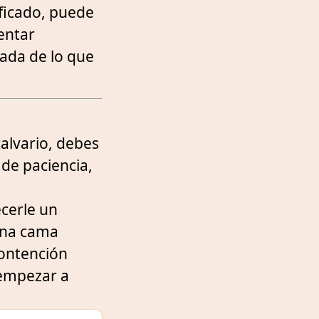
ficado, puede
entar
nada de lo que
alvario, debes
 de paciencia,
ecerle un
Una cama
contención
 empezar a