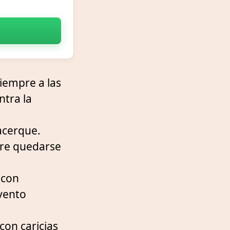
iempre a las
ntra la
acerque.
iere quedarse
 con
vento
on caricias