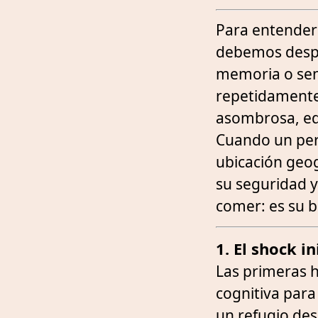
Para entende
debemos despr
memoria o sen
repetidamente
asombrosa, equ
Cuando un per
ubicación geog
su seguridad y
comer: es su b
1. El shock i
Las primeras h
cognitiva para
un refugio des