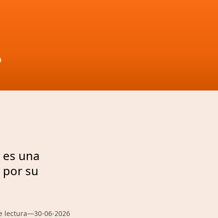
D
, es una
 por su
e lectura
—
30-06-2026