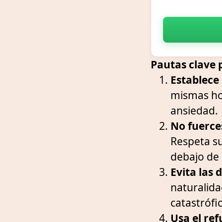
Pautas clave 
Establece 
mismas hor
ansiedad.
No fuerces
Respeta su
debajo de
Evita las
naturalida
catastrófi
Usa el ref