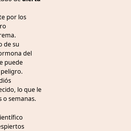
e por los
rro
trema.
o de su
 hormona del
que puede
peligro.
diós
cido, lo que le
s o semanas.
ientífico
espiertos