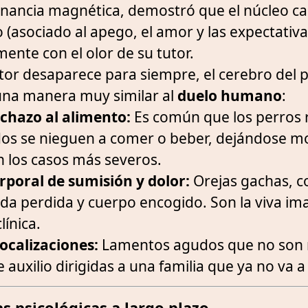
nancia magnética, demostró que el núcleo c
 (asociado al apego, el amor y las expectativas
mente con el olor de su tutor.
or desaparece para siempre, el cerebro del 
 una manera muy similar al
duelo humano
:
echazo al alimento:
Es común que los perros 
s se nieguen a comer o beber, dejándose mo
n los casos más severos.
rporal de sumisión y dolor:
Orejas gachas, co
da perdida y cuerpo encogido. Son la viva im
línica.
vocalizaciones:
Lamentos agudos que no son
 auxilio dirigidas a una familia que ya no va a 
as psicológicas a largo plazo