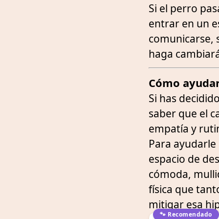
Si el perro pa
entrar en un 
comunicarse, s
haga cambiará
Cómo ayudar
Si has decidid
saber que el c
empatía y ruti
Para ayudarle 
espacio de de
cómoda, mullid
física que tan
mitigar esa hip
🐾 Recomendado