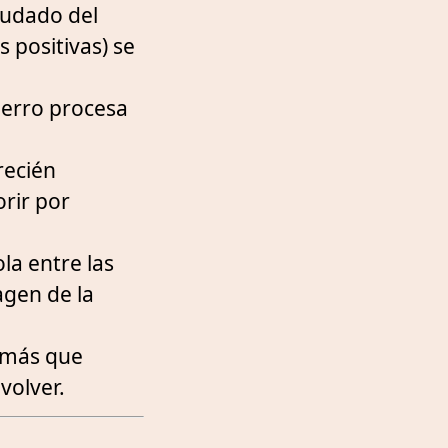
audado del
 positivas) se
perro procesa
recién
rir por
la entre las
agen de la
 más que
volver.