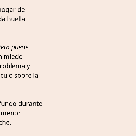
 hogar de
da huella
:
iero puede
un miedo
problema y
culo sobre la
ofundo durante
l menor
che.