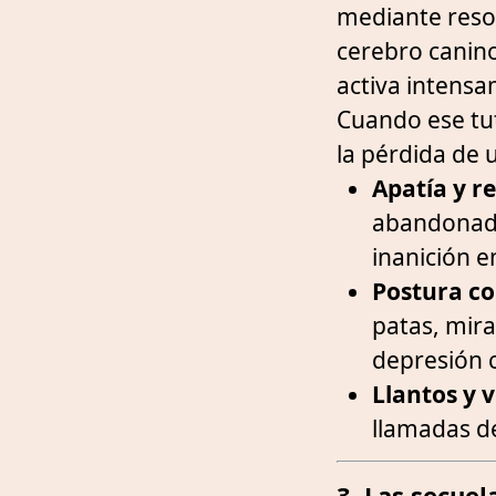
mediante reso
cerebro canino
activa intensa
Cuando ese tut
la pérdida de
Apatía y r
abandonado
inanición e
Postura co
patas, mira
depresión c
Llantos y 
llamadas de
3. Las secuel