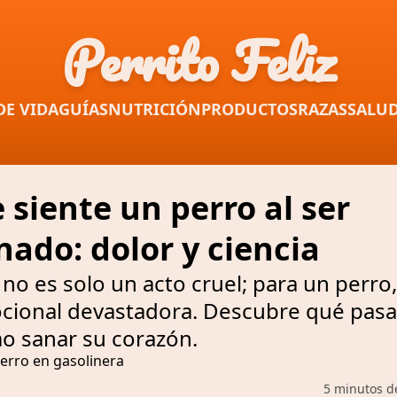
Perrito Feliz
DE VIDA
GUÍAS
NUTRICIÓN
PRODUCTOS
RAZAS
SALU
siente un perro al ser
ado: dolor y ciencia
no es solo un acto cruel; para un perro
cional devastadora. Descubre qué pasa
o sanar su corazón.
5 minutos d