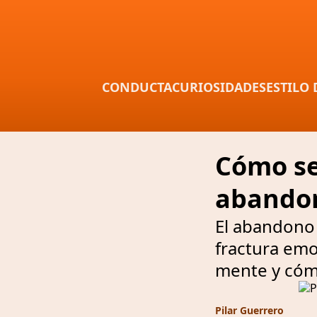
CONDUCTA
CURIOSIDADES
ESTILO 
Cómo se 
abandon
El abandono 
fractura emo
mente y cóm
Pilar Guerrero