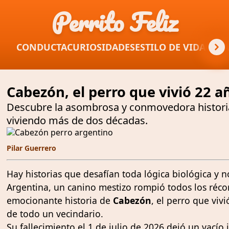
Perrito Feliz
CONDUCTA
CURIOSIDADES
ESTILO DE VIDA
GUÍA
Cabezón, el perro que vivió 22 añ
Descubre la asombrosa y conmovedora historia 
viviendo más de dos décadas.
Pilar Guerrero
Hay historias que desafían toda lógica biológica y 
Argentina, un canino mestizo rompió todos los réco
emocionante historia de
Cabezón
, el perro que viv
de todo un vecindario.
Su fallecimiento el 1 de julio de 2026 dejó un vací