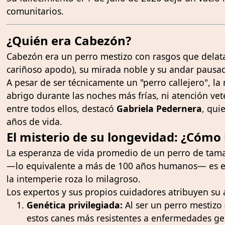
comunitarios.
¿Quién era Cabezón?
Cabezón era un perro mestizo con rasgos que delat
cariñoso apodo), su mirada noble y su andar pausado,
A pesar de ser técnicamente un "perro callejero", la
abrigo durante las noches más frías, ni atención ve
entre todos ellos, destacó
Gabriela Pedernera
, qui
años de vida.
El misterio de su longevidad: ¿Cómo 
La esperanza de vida promedio de un perro de tama
—lo equivalente a más de 100 años humanos— es ex
la intemperie roza lo milagroso.
Los expertos y sus propios cuidadores atribuyen su
Genética privilegiada:
Al ser un perro mestizo 
estos canes más resistentes a enfermedades ge