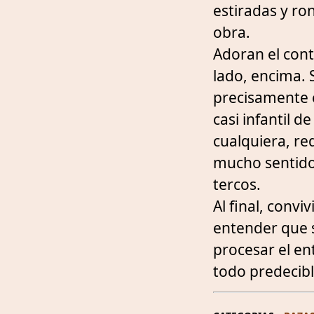
estiradas y r
obra.
Adoran el conta
lado, encima. 
precisamente e
casi infantil 
cualquiera, re
mucho sentido
tercos.
Al final, convi
entender que 
procesar el en
todo predecibl