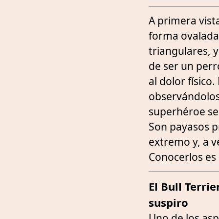
A primera vista
forma ovalada
triangulares, 
de ser un per
al dolor físico
observándolos
superhéroe se 
Son payasos pro
extremo y, a v
Conocerlos es 
El Bull Terri
suspiro
Uno de los asp