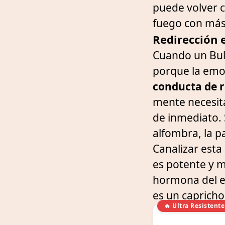
puede volver c
fuego con más
Redirección e
Cuando un Bull
porque la emoc
conducta de r
mente necesita
de inmediato.
alfombra, la pa
Canalizar esta
es potente y ma
hormona del es
es un capricho
🔥 Ultra Resistente