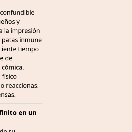
nconfundible
ueños y
a la impresión
o patas inmune
iciente tiempo
je de
i cómica.
 físico
mo reaccionas.
ensas.
finito en un
 de su