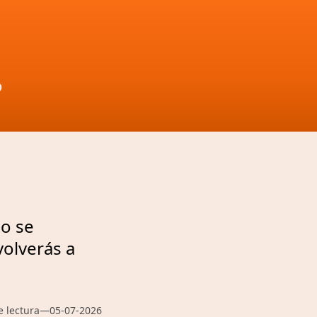
D
jo se
olverás a
e lectura
—
05-07-2026