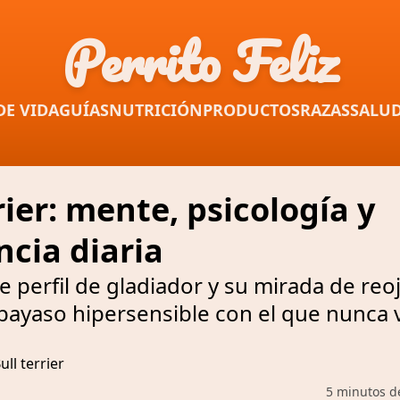
Perrito Feliz
DE VIDA
GUÍAS
NUTRICIÓN
PRODUCTOS
RAZAS
SALU
rier: mente, psicología y
ncia diaria
e perfil de gladiador y su mirada de reo
ayaso hipersensible con el que nunca v
5 minutos d