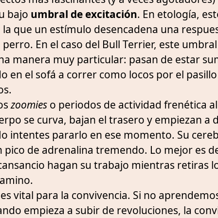
su bajo
umbral de excitación
. En etología, est
on la que un estímulo desencadena una respue
perro. En el caso del Bull Terrier, este umbra
una manera muy particular: pasan de estar su
 en el sofá a correr como locos por el pasillo
os.
os
zoomies
o periodos de actividad frenética a
erpo se curva, bajan el trasero y empiezan a 
No intentes pararlo en ese momento. Su cereb
pico de adrenalina tremendo. Lo mejor es de
cansancio hagan su trabajo mientras retiras l
camino.
es vital para la convivencia. Si no aprendemo
uando empieza a subir de revoluciones, la conv