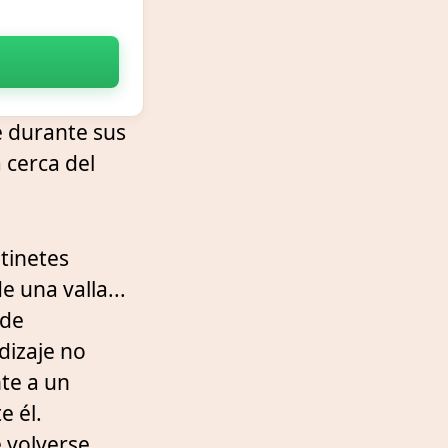
e durante sus
a cerca del
tinetes
e una valla...
 de
dizaje no
nte a un
e él.
e volverse