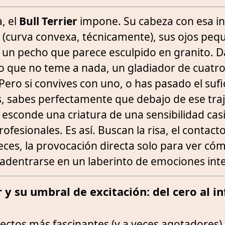
, el
Bull Terrier
impone. Su cabeza con esa i
 (curva convexa, técnicamente), sus ojos peq
y un pecho que parece esculpido en granito. D
ro que no teme a nada, un gladiador de cuatr
. Pero si convives con uno, o has pasado el suf
, sabes perfectamente que debajo de ese tra
esconde una criatura de una sensibilidad cas
fesionales. Es así. Buscan la risa, el contacto
eces, la provocación directa solo para ver có
adentrarse en un laberinto de emociones int
er y su umbral de excitación: del cero al in
ectos más fascinantes (y a veces agotadores)