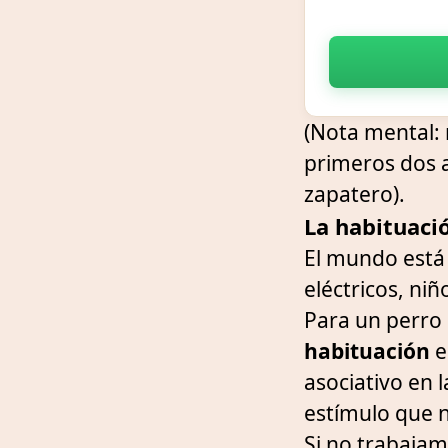
(Nota mental: 
primeros dos añ
zapatero).
La habituació
El mundo está 
eléctricos, niñ
Para un perro 
habituación
e
asociativo en 
estímulo que n
Si no trabajam