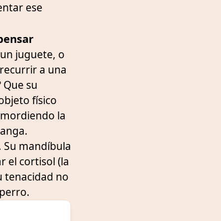
entar ese
 pensar
 un juguete, o
recurrir a una
a? Que su
bjeto físico
 mordiendo la
manga.
s. Su mandíbula
el cortisol (la
u tenacidad no
perro.