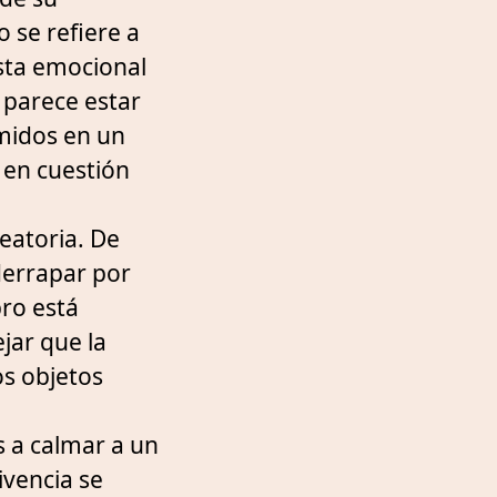
o se refiere a
sta emocional
l parece estar
midos en un
 en cuestión
leatoria. De
derrapar por
ro está
jar que la
os objetos
s a calmar a un
ivencia se