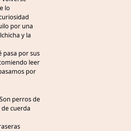
e lo
 curiosidad
ilo por una
chicha y la
é pasa por sus
comiendo leer
pasamos por
 Son perros de
 de cuerda
raseras